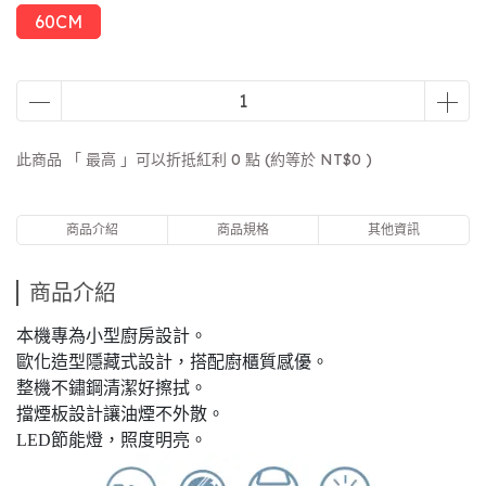
60CM
此商品 「 最高 」可以折抵紅利
0
點 (約等於
NT$0
)
商品介紹
商品規格
其他資訊
商品介紹
本機專為小型廚房設計。
歐化造型隱藏式設計，搭配廚櫃質感優。
整機不鏽鋼清潔好擦拭。
擋煙板設計讓油煙不外散。
LED節能燈，照度明亮。