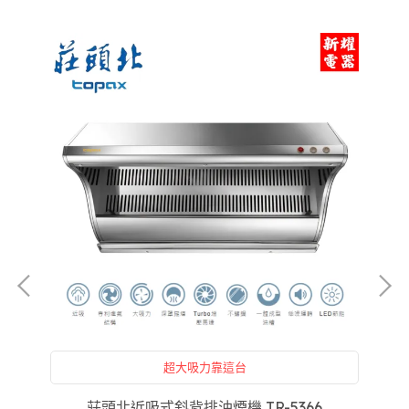
超大吸力靠這台
莊頭北近吸式斜背排油煙機 TR-5366