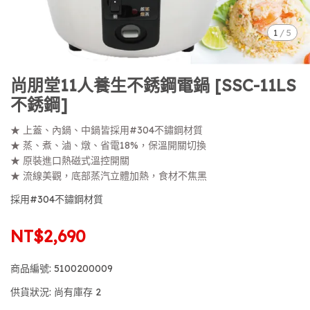
1
/
5
尚朋堂11人養生不銹鋼電鍋 [SSC-11LS
不銹鋼]
★ 上蓋、內鍋、中鍋皆採用#304不鏽鋼材質
★ 蒸、煮、滷、燉、省電18%，保溫開關切換
★ 原裝進口熱磁式溫控開關
★ 流線美觀，底部蒸汽立體加熱，食材不焦黑
採用#304不鏽鋼材質
NT$2,690
商品編號:
5100200009
供貨狀況:
尚有庫存 2