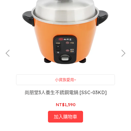
小資族愛用~
]
尚朋堂3人養生不銹鋼電鍋 [SSC-03KD]
大
NT$1,590
加入購物車