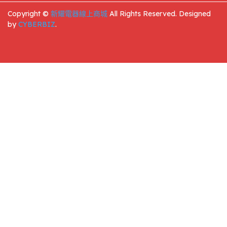
Copyright ©
新耀電器線上商城
All Rights Reserved.
Designed
by
CYBERBIZ
.