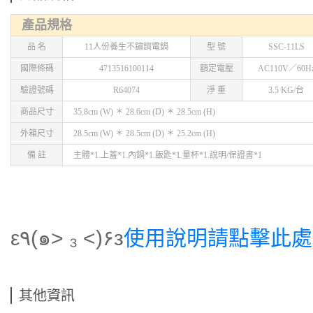
產品規格
品 名
11人份養生不鏽鋼電鍋
型 號
SSC-11LS
國際條碼
4713516100114
額定電壓
AC110V／60H
驗證號碼
R64074
淨 重
3.5 KG/台
商品尺寸
35.8cm (W) ＊ 28.6cm (D) ＊ 28.5cm (H)
外箱尺寸
28.5cm (W) ＊ 28.5cm (D) ＊ 25.2cm (H)
備 註
主體*1.上蓋*1.內鍋*1.飯匙*1.量杯*1.說明/保證書*1
ε٩(๑> ₃ <)۶з
使用說明請點擊此處
其他資訊