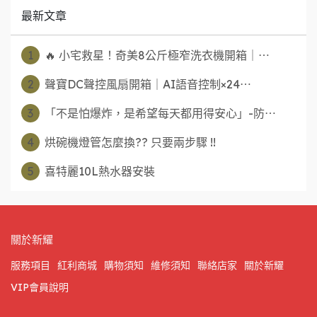
最新文章
1
🔥 小宅救星！奇美8公斤極窄洗衣機開箱｜⋯
2
聲寶DC聲控風扇開箱｜AI語音控制×24⋯
3
「不是怕爆炸，是希望每天都用得安心」-防⋯
4
烘碗機燈管怎麼換?? 只要兩步驟 !!
5
喜特麗10L熱水器安裝
關於新耀
服務項目
紅利商城
購物須知
維修須知
聯絡店家
關於新耀
VIP會員說明