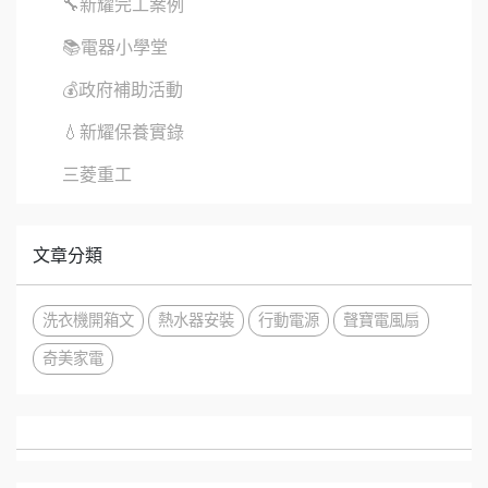
🔧新耀完工案例
📚電器小學堂
💰政府補助活動
💧新耀保養實錄
三菱重工
文章分類
洗衣機開箱文
熱水器安裝
行動電源
聲寶電風扇
奇美家電