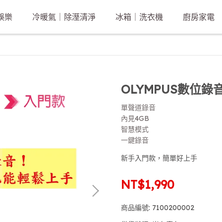
娛樂
冷暖氣｜除溼清淨
冰箱｜洗衣機
廚房家電
OLYMPUS數位錄音筆
單聲道錄音
內見4GB
智慧模式
一鍵錄音
新手入門款，簡單好上手
NT$1,990
商品編號:
7100200002