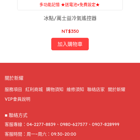
多功能記憶 ★送電池+免費設定★
附設：家電維修，一條龍服務，售後服務沒煩惱
冰點/萬士益冷氣遙控器
NT$350
加入購物車
關於新耀
服務項目
紅利商城
購物須知
維修須知
聯絡店家
關於新耀
VIP會員說明
■ 聯絡方式
客服專線：04-2277-8839、0980-627577、0907-828999
客服時間：周一~周六：09:30-20:00