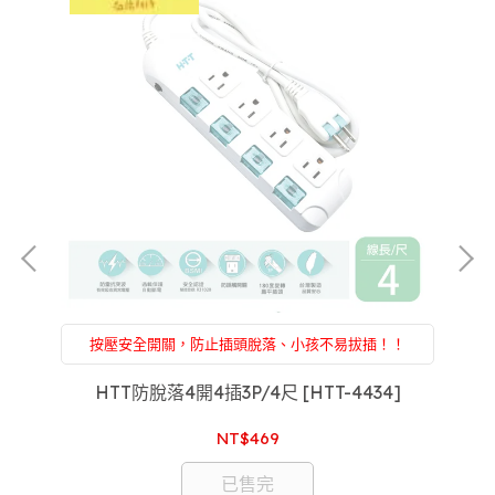
按壓安全開關，防止插頭脫落、小孩不易拔插！！
附設：家電維修，買前買後一條龍服務，售後服務沒
煩惱，專屬於你的家庭醫生
HTT防脫落4開4插3P/4尺 [HTT-4434]
NT$469
已售完