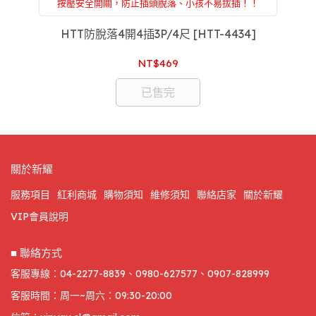
按壓安全開關，防止插頭脫落、小孩不易拔插！！
附設：家電維修，買前買後一條龍服務，售後服務沒
煩惱，專屬於你的家庭醫生
HTT防脫落4開4插3P/4尺 [HTT-4434]
NT$469
已售完
關於新耀
服務項目
紅利商城
購物須知
維修須知
聯絡店家
關於新耀
VIP會員說明
■ 聯絡方式
客服專線：04-2277-8839、0980-627577、0907-828999
客服時間：周一~周六：09:30-20:00