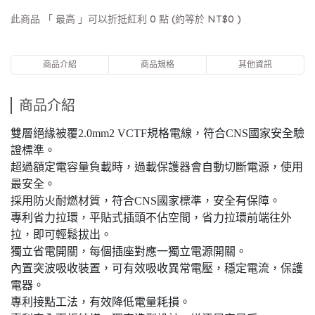
此商品 「 最高 」可以折抵紅利
0
點 (約等於
NT$0
)
商品介紹
商品規格
其他資訊
商品介紹
雙層絕緣被覆2.0mm2 VCTF規格電線，符合CNS國家安全驗
證標準。
超過額定電容量負載時，過載保護器會自動切斷電源，使用
最安全。
採用防火耐燃材質，符合CNS國家標準，安全有保障。
專利省力拉環，平貼式插頭不佔空間，省力拉環前端往外
拉，即可輕鬆拔出。
獨立省電開關，每個插座對應一獨立電源開關。
內置突波吸收裝置，可有效吸收異常電壓，穩定電流，保護
電器。
專利接點工法，有效降低電量耗損。