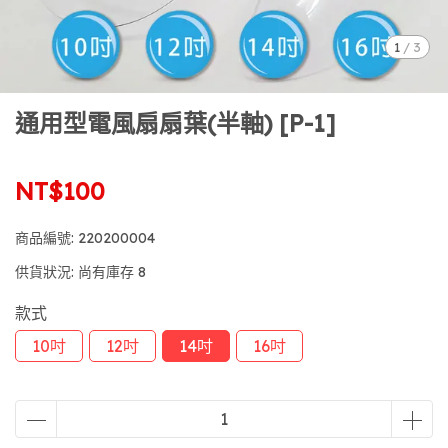
1
/
3
通用型電風扇扇葉(半軸) [P-1]
NT$100
商品編號:
220200004
供貨狀況:
尚有庫存 8
款式
10吋
12吋
14吋
16吋