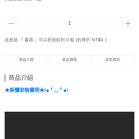
此商品 「 最高 」可以折抵紅利
0
點 (約等於
NT$0
)
商品介紹
商品規格
其他資訊
商品介紹
★新耀安裝實例★
๑
╹◡╹
๑
(
)