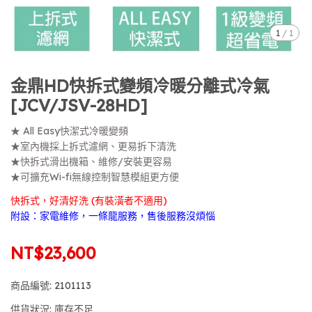
1
/
1
金鼎HD快拆式變頻冷暖分離式冷氣
[JCV/JSV-28HD]
★ All Easy快潔式冷暖變頻
★室內機採上拆式濾網、更易拆下清洗
★快拆式滑出機箱、維修/安裝更容易
★可擴充Wi-fi無線控制智慧模組更方便
快拆式，好清好洗 (有裝潢者不適用)
附設：家電維修，一條龍服務，售後服務沒煩惱
NT$23,600
商品編號:
2101113
供貨狀況:
庫存不足