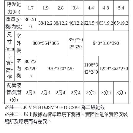
除溼能
1.7
1.9
2.8
3.4
4.4
4.8
5.4
力(l/h)
重量(外
36.2/1
38/12.2
38/12.2
46/12.2
62/15.4
63/19.2
65/19.2
機/內機)
0
尺
室
850*70
寸
外
800*554*305
940*810*390
2*320
(mm
機
)
室
805*2
寬*
1106*3
內
85*20
970*320*220
1259*362*270
高*
42*240
機
5
深
配管液
管/氣管
2分3
2分3
2分4
2分4
2分5
3分5
3分5
(分)
※註一：JCV-91HD/JSV-91HD CSPF 為二級能效
※註二：以上數據為標準環境下測得、實際性能依實際安裝
場所及環境而有差異。