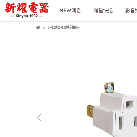
NEW消息
熊貓快送
影音
3孔轉2孔轉接插座