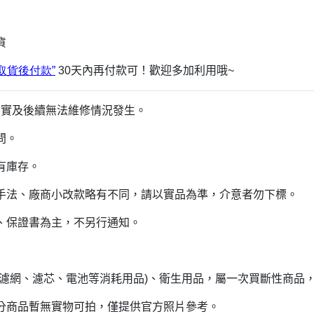
貨
取貨
後付
款”
30
天內再付款可！歡迎多加利用哦~
文不實及後續無法維修情況發生。
問。
有庫存。
手法、廠商小改款略有不同，請以實品為準，介意者勿下標。
、保證書為主，不另行通知。
、濾網、濾芯、電池等消耗用品)、衛生用品，屬一次買斷性商品
分商品暫無實物可拍，僅提供官方照片參考。