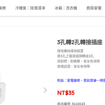
娛樂
冷暖氣｜除溼清淨
冰箱｜洗衣機
廚房家電
3孔轉2孔轉接插座
接地螺絲接地裝置
將3孔之電源插頭轉成2孔
高耐燃，耐衝擊，安全有保障
安規認證，安全有保障
附設：家電維修，買前買後一條
NT$35
商品編號:
5110023