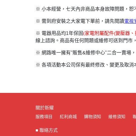
※ 小本經營，七天內非商品本身故障問題，
※ 需到府安裝之大家電下單前，請先閱讀
電視
※ 電器用品均1年保固
(
家電附屬配件(變壓器
線上諮詢。商品有任何問題或維修可送到門市，
※ 網路唯一擁有"販售&維修中心"二合一賣
※ 各項活動本公司保有最終修改、變更及取消
關於新耀
服務項目
紅利商城
購物須知
維修須知
■ 聯絡方式