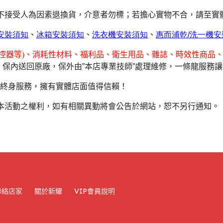
恕不接受人為因素退換貨，介意者勿標；若擔心實物不合，請至實
安裝須知
、
冰箱安裝須知
、
洗衣機安裝須知
、
惠而浦乾/
洗一機安
、控器等)、消耗性材料、福利品、衛生用品、雜誌、時效性商品、
保內送回原廠，保外由”本店專業技師”處理維修，一條龍服務
場，終身服務，擁有實體店面值得信賴！
本活動之權利，如有相關異動將會公告於網站，恕不另行通知。
聯絡店家
關於新耀
VIP會員說明