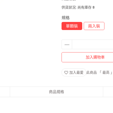
供貨狀況:
尚有庫存 8
規格
單顆裝
兩入裝
加入購物車
加入最愛
此商品 「 最高
商品規格