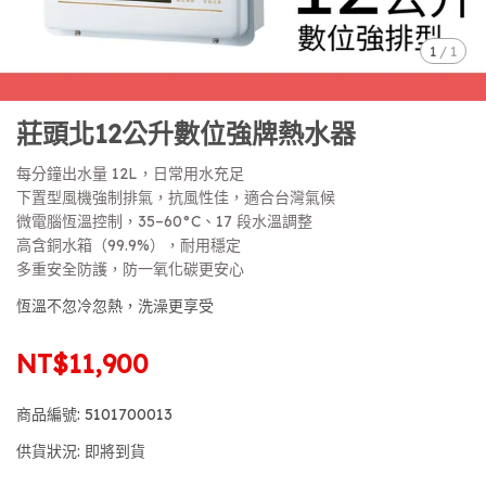
1
/
1
莊頭北12公升數位強牌熱水器
每分鐘出水量 12L，日常用水充足
下置型風機強制排氣，抗風性佳，適合台灣氣候
微電腦恆溫控制，35–60°C、17 段水溫調整
高含銅水箱（99.9%），耐用穩定
多重安全防護，防一氧化碳更安心
恆溫不忽冷忽熱，洗澡更享受
NT$11,900
商品編號:
5101700013
供貨狀況:
即將到貨