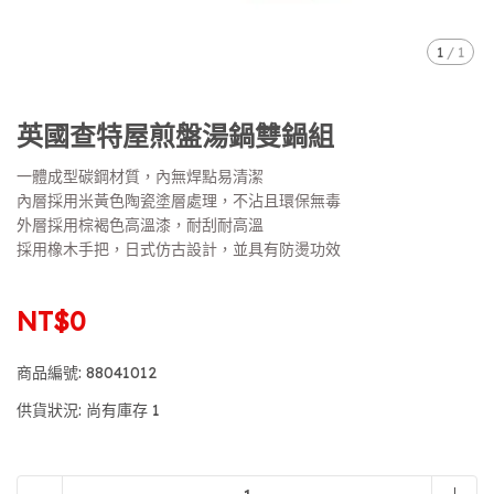
1
/
1
英國查特屋煎盤湯鍋雙鍋組
一體成型碳鋼材質，內無焊點易清潔
內層採用米黃色陶瓷塗層處理，不沾且環保無毒
外層採用棕褐色高溫漆，耐刮耐高溫
採用橡木手把，日式仿古設計，並具有防燙功效
NT$0
商品編號:
88041012
供貨狀況:
尚有庫存 1