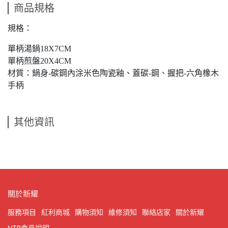
商品規格
規格：
單柄湯鍋18X7CM
單柄煎盤20X4CM
材質：鍋身-碳鋼內涂米色陶瓷釉、蓋碳-鋼、握把-六角橡木
手柄
其他資訊
關於新耀
服務項目
紅利商城
購物須知
維修須知
聯絡店家
關於新耀