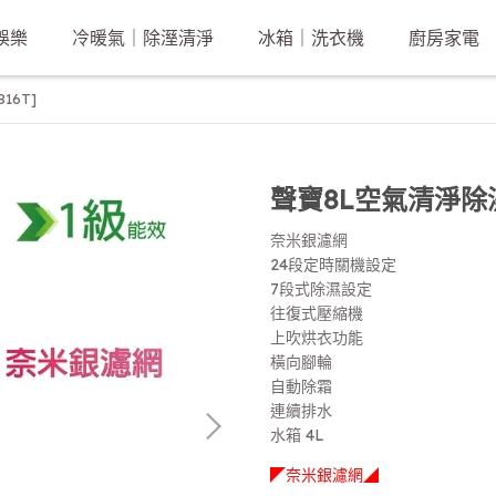
娛樂
冷暖氣｜除溼清淨
冰箱｜洗衣機
廚房家電
16T]
聲寶8L空氣清淨除濕機
奈米銀濾網
24段定時關機設定
7段式除濕設定
往復式壓縮機
上吹烘衣功能
橫向腳輪
自動除霜
連續排水
水箱 4L
◤奈米銀濾網◢