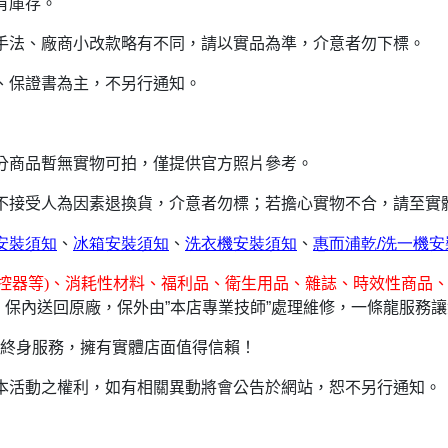
有庫存。
手法、廠商小改款略有不同，請以實品為準，介意者勿下標。
、保證書為主，不另行通知。
分商品暫無實物可拍，僅提供官方照片參考。
恕不接受人為因素退換貨，介意者勿標；若擔心實物不合，請至實
安裝須知
、
冰箱安裝須知
、
洗衣機安裝須知
、
惠而浦乾/
洗一機安
、控器等)、消耗性材料、福利品、衛生用品、雜誌、時效性商品、
保內送回原廠，保外由”本店專業技師”處理維修，一條龍服務
場，終身服務，擁有實體店面值得信賴！
本活動之權利，如有相關異動將會公告於網站，恕不另行通知。