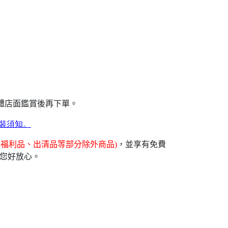
體店面鑑賞後再下單。
裝須知。
福利品、出清品等部分除外商品)
，並享有免費
讓您好放心。