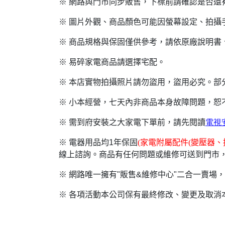
※ 網路與門市同步販售，下標前請確認是否還
※ 圖片外觀、商品顏色可能因螢幕設定、拍攝
※ 商品規格與保固僅供參考，請依原廠說明書
※ 易碎家電商品請選擇宅配。
※ 本店實物拍攝照片請勿盜用，盜用必究。部
※ 小本經營，七天內非商品本身故障問題，
※ 需到府安裝之大家電下單前，請先閱讀
電視
※ 電器用品均1年保固
(
家電附屬配件(變壓器
線上諮詢。商品有任何問題或維修可送到門市，
※ 網路唯一擁有"販售&維修中心"二合一賣
※ 各項活動本公司保有最終修改、變更及取消