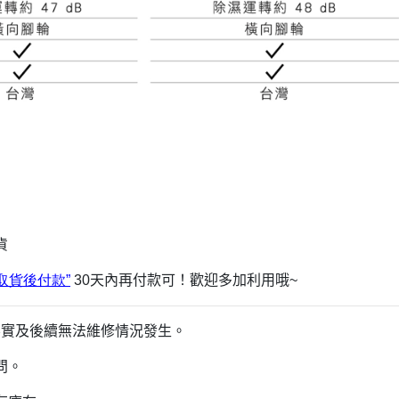
貨
取貨
後付
款”
30
天內再付款可！歡迎多加利用哦~
文不實及後續無法維修情況發生。
問。