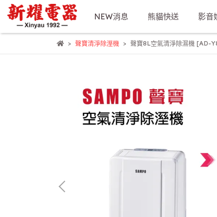
NEW消息
熊貓快送
影音
聲寶清淨除溼機
聲寶8L空氣清淨除濕機 [AD-Y8