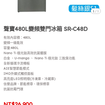
1
/
1
聲寶480L變頻雙門冰箱 SR-C48D
有效內容積：480L
變頻一級能效
容量:480L
Nano Ti 極光鈦高效抗菌鍍膜
白金 、U-manga 、 Nano Ti 極光鈦 三脫臭功能
全新循環冷流柵板
AIE智慧節能模式
IMD外顯式觸控面板
高亮度LED照明燈(冷凍庫、冷藏庫)
信譽品牌、節能標章、環保標章
抗菌抗霉門環
NT$26,900