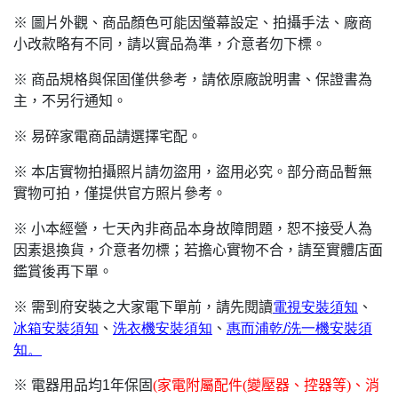
※ 圖片外觀、商品顏色可能因螢幕設定、拍攝手法、廠商
小改款略有不同，請以實品為準，介意者勿下標。
※ 商品規格與保固僅供參考，請依原廠說明書、保證書為
主，不另行通知。
※ 易碎家電商品請選擇宅配。
※ 本店實物拍攝照片請勿盜用，盜用必究。部分商品暫無
實物可拍，僅提供官方照片參考。
※ 小本經營，七天內非商品本身故障問題，恕不接受人為
因素退換貨，介意者勿標；若擔心實物不合，請至實體店面
鑑賞後再下單。
※ 需到府安裝之大家電下單前，請先閱讀
電視安裝須知
、
冰箱安裝須知
、
洗衣機安裝須知
、
惠而浦乾/
洗一機安裝須
知。
※ 電器用品均1年保固
(
家電附屬配件(變壓器、控器等)、消