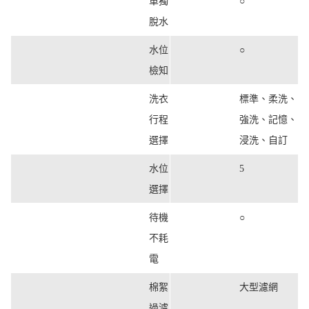
單獨
○
脫水
水位
○
檢知
洗衣
標準、柔洗、
行程
強洗、記憶、
選擇
浸洗、自訂
水位
5
選擇
待機
○
不耗
電
棉絮
大型濾網
過濾