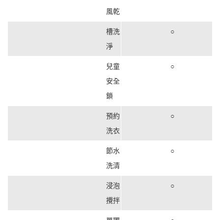
風乾
槽洗
○
淨
兒童
○
安全
鎖
預約
○
洗衣
節水
○
洗清
浸泡
○
攪拌