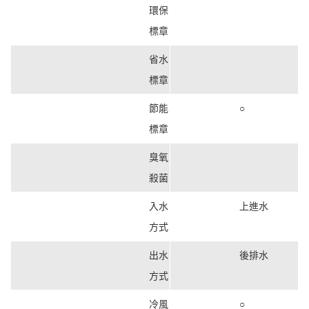
環保
標章
省水
標章
節能
○
標章
臭氧
殺菌
入水
上進水
方式
出水
後排水
方式
冷風
○