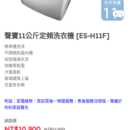
1
/
1
聲寶11公斤定頻洗衣機 [ES-H11F]
標準槽洗淨
不銹鋼抗菌內槽
炫勁循環水流
待機零耗電
冷風風乾
玻璃緩降上蓋
兒童安全鎖
附設：家電維修，買前買後一條龍服務，售後服務沒煩惱，專屬於
你的家庭醫生
網路價
NT$10,900
NT$11,900