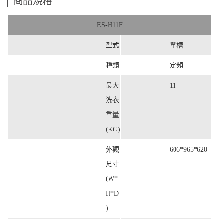
商品規格
ES-H11F
型式
單槽
種類
定頻
最大
11
洗衣
重量
(KG)
外觀
606*965*620
尺寸
(W*
H*D
)