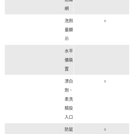
網
洗劑
○
量顯
示
水平
儀裝
置
漂白
○
劑、
柔洗
精投
入口
防鼠
○