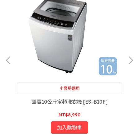
小套房適用
沒
附設：家電維修，買前買後一條龍服務，售後服務沒
煩惱，專屬於你的家庭醫生
]
聲寶10公斤定頻洗衣機 [ES-B10F]
NT$8,990
加入購物車