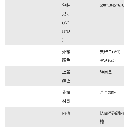
包裝
690*1045*676
尺寸
(W*
H*D
)
外箱
典雅白(W1)
顏色
雲灰(G3)
上蓋
時尚黑
顏色
外箱
合金鋼板
材質
內槽
抗菌不銹鋼內
槽