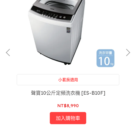
小套房適用
沒
附設：家電維修，買前買後一條龍服務，售後服務沒
煩惱，專屬於你的家庭醫生
聲寶10公斤定頻洗衣機 [ES-B10F]
NT$8,990
加入購物車