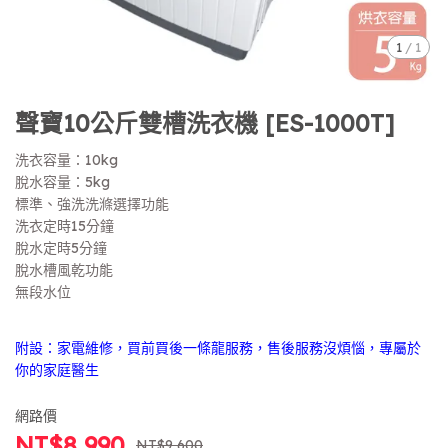
1
/
1
聲寶10公斤雙槽洗衣機 [ES-1000T]
洗衣容量：10kg
脫水容量：5kg
標準、強洗洗滌選擇功能
洗衣定時15分鐘
脫水定時5分鐘
脫水槽風乾功能
無段水位
附設：家電維修，買前買後一條龍服務，售後服務沒煩惱，專屬於
你的家庭醫生
網路價
NT$8,990
NT$9,600