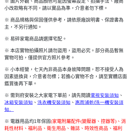
※ 圖片外觀、商品顏色可能因螢幕設定、拍攝手法、廠商
小改款略有不同，請以實品為準，介意者勿下標。
※ 商品規格與保固僅供參考，請依原廠說明書、保證書為
主，不另行通知。
※ 易碎家電商品請選擇宅配。
※ 本店實物拍攝照片請勿盜用，盜用必究。部分商品暫無
實物可拍，僅提供官方照片參考。
※ 小本經營，七天內非商品本身故障問題，恕不接受人為
因素退換貨，介意者勿標；若擔心實物不合，請至實體店面
鑑賞後再下單。
※ 需到府安裝之大家電下單前，請先閱讀
電視安裝須知
、
冰箱安裝須知
、
洗衣機安裝須知
、
惠而浦乾/
洗一機安裝須
知。
※ 電器用品均1年保固
(
家電附屬配件(變壓器、控器等)、消
耗性材料、福利品、衛生用品、雜誌、時效性商品、福利