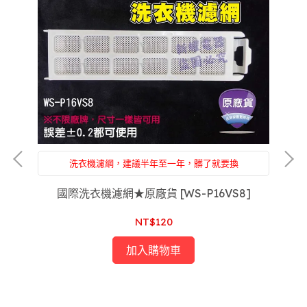
洗衣機濾網，建議半年至一年，髒了就要換
附設：家電維修，售後服務沒煩惱
國際洗衣機濾網★原廠貨 [WS-P16VS8]
NT$120
加入購物車