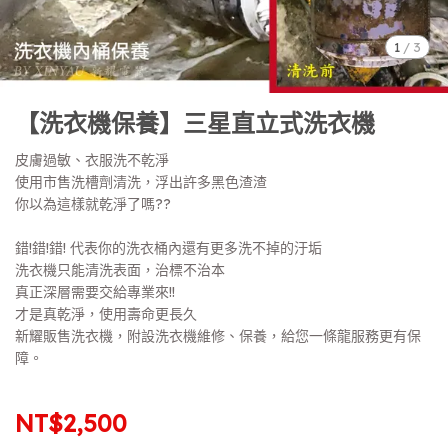
1
/
3
【洗衣機保養】三星直立式洗衣機
皮膚過敏、衣服洗不乾淨
使用市售洗槽劑清洗，浮出許多黑色渣渣
你以為這樣就乾淨了嗎??
錯!錯!錯! 代表你的洗衣桶內還有更多洗不掉的汙垢
洗衣機只能清洗表面，治標不治本
真正深層需要交給專業來!!
才是真乾淨，使用壽命更長久
新耀販售洗衣機，附設洗衣機維修、保養，給您一條龍服務更有保
障。
NT$2,500