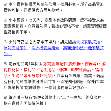
※ 本店實物拍攝照片請勿盜用，盜用必究。部分商品暫無
實物可拍，僅提供官方照片參考。
※ 小本經營，七天內非商品本身故障問題，恕不接受人為
因素退換貨，介意者勿標；若擔心實物不合，請至實體店面
鑑賞後再下單。
※ 需到府安裝之大家電下單前，請先閱讀
電視安裝須知
、
冰箱安裝須知
、
洗衣機安裝須知
、
惠而浦乾/
洗一機安裝須
知。
※ 電器用品均1年保固
(
家電附屬配件(變壓器、控器等)、消
耗性材料、福利品、衛生用品、雜誌、時效性商品、福利
品、出清品等部分除外商品)
，並享有免費線上諮詢。商品
有任何問題或維修可送到門市，保內送回原廠，保外由”本
店專業技師”處理維修，一條龍服務讓您好放心。
※ 網路唯一擁有"販售&維修中心"二合一賣場，終身服務，
擁有實體店面值得信賴！