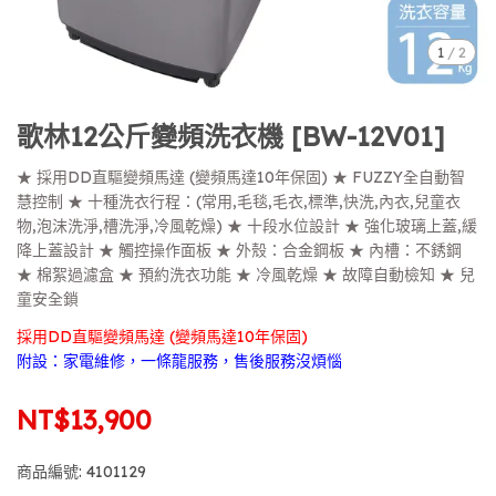
1
/
2
歌林12公斤變頻洗衣機 [BW-12V01]
★ 採用DD直驅變頻馬達 (變頻馬達10年保固) ★ FUZZY全自動智
慧控制 ★ 十種洗衣行程：(常用,毛毯,毛衣,標準,快洗,內衣,兒童衣
物,泡沫洗淨,槽洗淨,冷風乾燥) ★ 十段水位設計 ★ 強化玻璃上蓋,緩
降上蓋設計 ★ 觸控操作面板 ★ 外殼：合金鋼板 ★ 內槽：不銹鋼
★ 棉絮過濾盒 ★ 預約洗衣功能 ★ 冷風乾燥 ★ 故障自動檢知 ★ 兒
童安全鎖
採用DD直驅變頻馬達 (變頻馬達10年保固)
附設：家電維修，一條龍服務，售後服務沒煩惱
NT$13,900
商品編號:
4101129