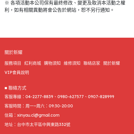
※ 各項活動本公司保有最終修改、變更及取消本活動之權
利，如有相關異動將會公告於網站，恕不另行通知。
關於新耀
服務項目
紅利商城
購物須知
維修須知
聯絡店家
關於新耀
VIP會員說明
■ 聯絡方式
客服專線：04-2277-8839、0980-627577、0907-828999
客服時間：周一~周六：09:30-20:00
信箱：xinyau.cl@gmail.com
地址：台中市太平區中興東路332號