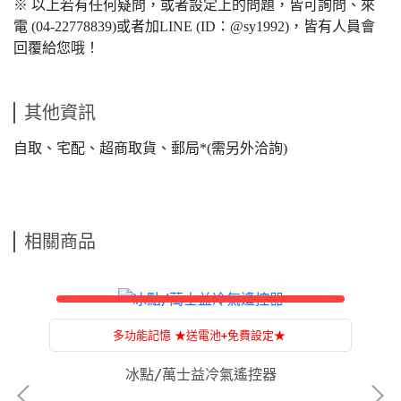
※ 以上若有任何疑問，或者設定上的問題，皆可詢問、來
電 (04-22778839)或者加LINE (ID：@sy1992)，皆有人員會
回覆給您哦！
其他資訊
自取、宅配、超商取貨、郵局*(需另外洽詢)
相關商品
多功能記憶 ★送電池+免費設定★
附設：家電維修，一條龍服務，售後服務沒煩惱
附
冰點/萬士益冷氣遙控器
聲寶