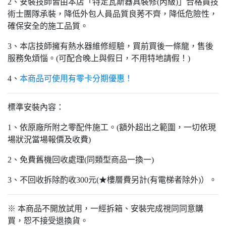
2、安裝技師皆由本店「特定瓦斯器具裝修(丙級)」合格員技
術士團隊承裝，降低外包人員品質良莠不齊，降低危險性，
確保安全的施工品質。
3、本店技師擁有熱水器維修經驗，買前買後一條龍，售後
服務免煩惱。(可配合晚上與假日，不用特地請假！)
4、
本商品可使用有零卡分期優惠！
標準安裝內容：
1、依原廠所附之零配件施工。(額外超出之範圍，一切依現
場狀況當場報價及收費)
2、免費舊機回收處理(同類型商品一換一)
3、不回收拆除酌收300元(★樓層費另計(有電梯者除外)）。
※ 本商品不開放試用，一經拆箱、安裝完成視同同意購
買，恕不接受退換貨。