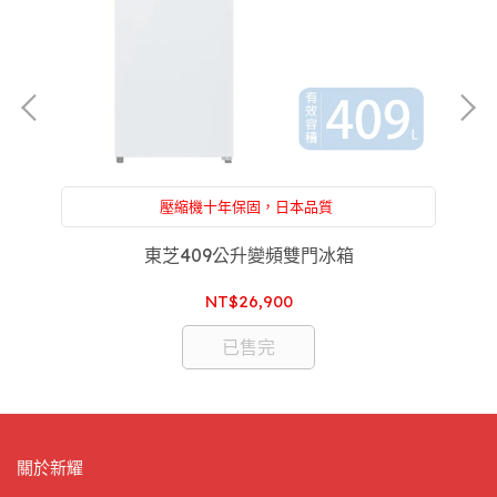
壓縮機十年保固，日本品質
沒
送標準安裝+舊機回收。附設：家電維修，一條龍服
務，售後服務沒煩惱
]
東芝409公升變頻雙門冰箱
東
NT$26,900
已售完
關於新耀