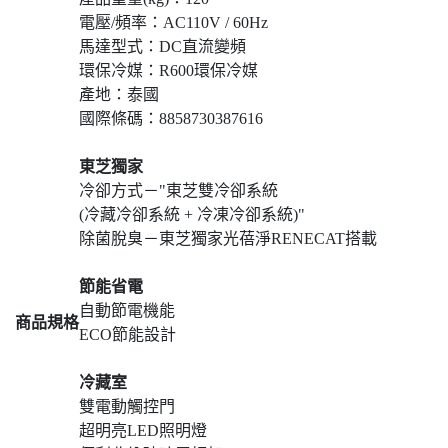
電壓/頻率：AC110V / 60Hz
馬達型式：DC直流變頻
環保冷媒：R600環保冷媒
產地：泰國
國際條碼：8858730387616
東芝獨家
冷卻方式－"東芝雙冷卻系統
(冷藏冷卻系統 + 冷凍冷卻系統)"
除菌脫臭－東芝獨家光蓓淨RENECAT搭載
節能省電
自動節電機能
商品規格
ECO節能設計
冷藏室
雙電動觸控門
超明亮LED照明燈