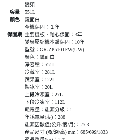
變頻
容量
551L
顏色
鏡面白
全機保固：１年
保固期
主要機板、軸心保固：3年
變頻壓縮機本體保固：10年
型號：GR-ZP510TFW(UW)
顏色：鏡面白
淨容積：551L
冷藏室：281L
蔬果室：122L
製冰室：20L
上段冷凍室：27L
下段冷凍室：112L
耗電量：能源分級：1
年耗電量(度)：288
能源因數值(公升/度/月)：25.3
產品尺寸 (寬/深/高) mm：685/699/1833
產品重量(kg)：120