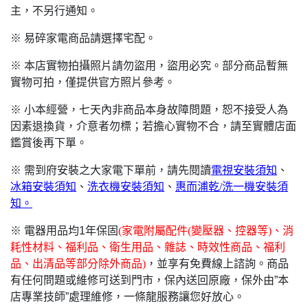
主，不另行通知。
※ 易碎家電商品請選擇宅配。
※ 本店實物拍攝照片請勿盜用，盜用必究。部分商品暫無
實物可拍，僅提供官方照片參考。
※ 小本經營，七天內非商品本身故障問題，恕不接受人為
因素退換貨，介意者勿標；若擔心實物不合，請至實體店面
鑑賞後再下單。
※ 需到府安裝之大家電下單前，請先閱讀
電視安裝須知
、
冰箱安裝須知
、
洗衣機安裝須知
、
惠而浦乾/洗一機安裝須
知。
※ 電器用品均1年保固
(
家電附屬配件(變壓器、控器等)、消
耗性材料、福利品、衛生用品、雜誌、時效性商品、福利
品、出清品等部分除外商品)
，並享有免費線上諮詢。商品
有任何問題或維修可送到門市，保內送回原廠，保外由”本
店專業技師”處理維修，一條龍服務讓您好放心。