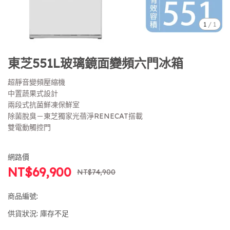
1
/
1
東芝551L玻璃鏡面變頻六門冰箱
超靜音變頻壓縮機
中置蔬果式設計
兩段式抗菌鮮凍保鮮室
除菌脫臭－東芝獨家光蓓淨RENECAT搭載
雙電動觸控門
網路價
NT$69,900
NT$74,900
商品編號:
供貨狀況:
庫存不足