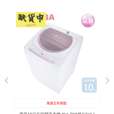
馬達五年保固
沒
附設：家電維修，買前買後一條龍服務，售後服務沒
煩惱，專屬於你的家庭醫生