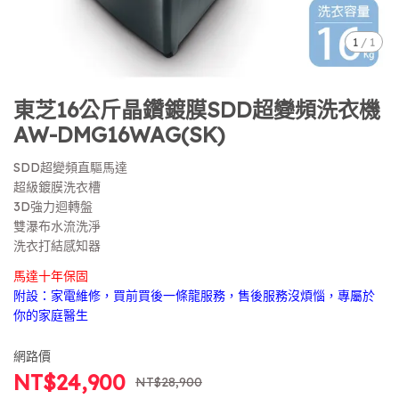
1
/
1
東芝16公斤晶鑽鍍膜SDD超變頻洗衣機
AW-DMG16WAG(SK)
SDD超變頻直驅馬達
超級鍍膜洗衣槽
3D強力迴轉盤
雙瀑布水流洗淨
洗衣打結感知器
馬達十年保固
附設：家電維修，買前買後一條龍服務，售後服務沒煩惱，專屬於
你的家庭醫生
網路價
NT$24,900
NT$28,900