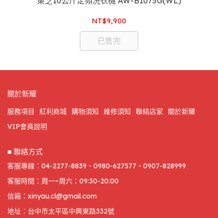
)
東芝10公斤定頻洗衣機 AW-B1075G(WL)
NT$9,900
已售完
關於新耀
服務項目
紅利商城
購物須知
維修須知
聯絡店家
關於新耀
VIP會員說明
■ 聯絡方式
客服專線：04-2277-8839、0980-627577、0907-828999
客服時間：周一~周六：09:30-20:00
信箱：xinyau.cl@gmail.com
地址：台中市太平區中興東路332號