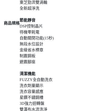
東芝勁流雙渦輪
全新超淨洗
節能靜音
商品規格
DSP控制晶片
待機零耗電
自動關閉功能(15秒)
無段水位設計
金級省水標章
制震鋼板
避震腳座
清潔機能
FUZZY全自動洗衣
洗衣劑量顯示
洗衣容量感應
星鑽不鏽鋼槽
3D強力迴轉盤
雙瀑布水流洗淨