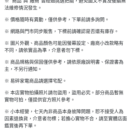
※ "商品"與"廠商"皆經過挑選把關，避免圖文不實及後續無
法維修情況發生。
※ 價格隨時有異動，僅供參考，下單前請多詢問。
※ 網路與門市同步販售，下標前請確認是否還有庫存。
※ 圖片外觀、商品顏色可能因螢幕設定、廠商小改款略有
不同，請依實品為準，介意者勿下標。
※ 商品規格與保固僅供參考，請依原廠說明書、保證書為
主，不另行通知。
※ 易碎家電商品請選擇宅配。
※ 本店實物拍攝照片請勿盜用，盜用必究。部分商品暫無
實物可拍，僅提供官方照片參考。
※ 小本經營，七天內非商品本身故障問題，恕不接受人為
因素退換貨，介意者勿標；若擔心實物不合，請至實體店面
鑑賞後再下單。