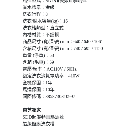
馬達型式：SDD超變頻直驅馬達
省水標章：金級
洗衣行程：8
洗衣/脫水容量(kg)：16
洗衣槽類型：直立式
內槽材質：不鏽鋼
商品尺寸 (寬/深/高) mm：640 / 640 / 1061
含箱尺寸 (寬/深/高) mm：740 / 695 / 1150
重量 (淨重)：53
含箱 (毛重)：59
電壓/頻率：AC110V / 60Hz
額定洗衣消耗電功率：410W
全機保固：1年
馬達保固：10年
國際條碼：8858730310997
東芝獨家
SDD超變頻直驅馬達
超級鍍膜洗衣槽