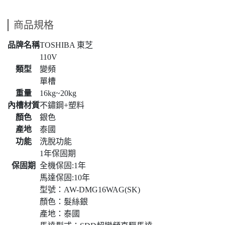
商品規格
品牌名稱
TOSHIBA 東芝
110V
類型
變頻
單槽
重量
16kg~20kg
內槽材質
不鏽鋼+塑料
顏色
銀色
產地
泰國
功能
洗脫功能
1年保固期
保固期
全機保固:1年
馬達保固:10年
型號：AW-DMG16WAG(SK)
顏色：髮絲銀
產地：泰國