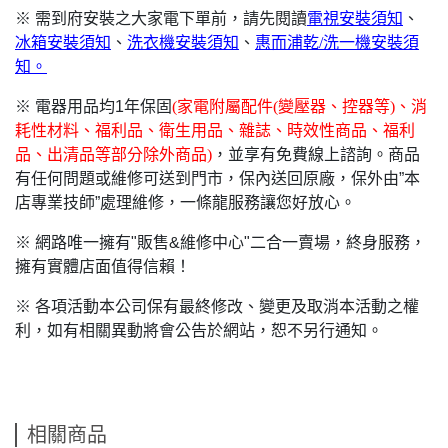
※ 需到府安裝之大家電下單前，請先閱讀
電視安裝須知
、
冰箱安裝須知
、
洗衣機安裝須知
、
惠而浦乾/洗一機安裝須
知。
※ 電器用品均1年保固
(
家電附屬配件(變壓器、控器等)、消
耗性材料、福利品、衛生用品、雜誌、時效性商品、福利
品、出清品等部分除外商品)
，並享有免費線上諮詢。商品
有任何問題或維修可送到門市，保內送回原廠，保外由”本
店專業技師”處理維修，一條龍服務讓您好放心。
※ 網路唯一擁有"販售&維修中心"二合一賣場，終身服務，
擁有實體店面值得信賴！
※ 各項活動本公司保有最終修改、變更及取消本活動之權
利，如有相關異動將會公告於網站，恕不另行通知。
相關商品