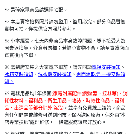
※ 易碎家電商品請選擇宅配。
※ 本店實物拍攝照片請勿盜用，盜用必究。部分商品暫無
實物可拍，僅提供官方照片參考。
※ 小本經營，七天內非商品本身故障問題，恕不接受人為
因素退換貨，介意者勿標；若擔心實物不合，請至實體店面
鑑賞後再下單。
※ 需到府安裝之大家電下單前，請先閱讀
電視安裝須知
、
冰箱安裝須知
、
洗衣機安裝須知
、
惠而浦乾/洗一機安裝須
知。
※ 電器用品均1年保固
(
家電附屬配件(變壓器、控器等)、消
耗性材料、福利品、衛生用品、雜誌、時效性商品、福利
品、出清品等部分除外商品)
，並享有免費線上諮詢。商品
有任何問題或維修可送到門市，保內送回原廠，保外由”本
店專業技師”處理維修，一條龍服務讓您好放心。