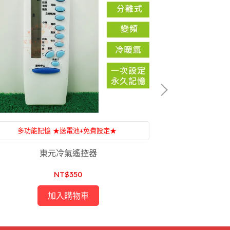
多功能記憶 ★送電池+免費設定★
多功能記
附設：家電維修，一條龍服務，售後服務沒煩惱
附設：家電維修
東元冷氣遙控器
三洋/普騰
NT$350
加入購物車