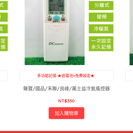
多功能記憶 ★送電池+免費設定★
惱
附設：家電維修，一條龍服務，售後服務沒煩惱
聲寶/國品/禾聯/良峰/萬士益冷氣遙控器
NT$350
加入購物車