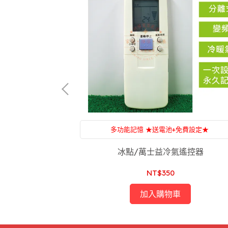
免費設定★
多功能記憶 ★送電池+免費設定★
，售後服務沒煩惱
附設：家電維修，一條龍服務，售後服務沒煩
家冷氣遙控器
冰點/萬士益冷氣遙控器
NT$350
加入購物車