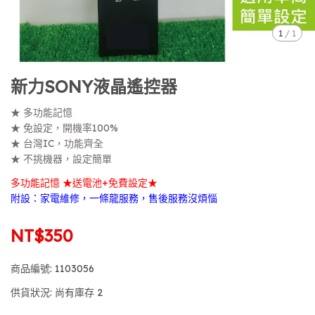
1
/
1
新力SONY液晶遙控器
★ 多功能記憶
★ 免設定，開機率100%
★ 台灣IC，功能齊全
★ 不挑機器，設定簡單
多功能記憶 ★送電池+免費設定★
附設：家電維修，一條龍服務，售後服務沒煩惱
NT$350
商品編號:
1103056
供貨狀況:
尚有庫存 2