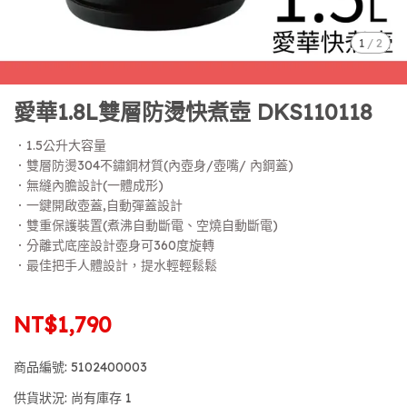
1
/
2
愛華1.8L雙層防燙快煮壺 DKS110118
．1.5公升大容量
．雙層防燙304不鏽鋼材質(內壺身/壺嘴/ 內鋼蓋)
．無縫內膽設計(一體成形)
．一鍵開啟壺蓋,自動彈蓋設計
．雙重保護裝置(煮沸自動斷電、空燒自動斷電)
．分離式底座設計壺身可360度旋轉
．最佳把手人體設計，提水輕輕鬆鬆
NT$1,790
商品編號:
5102400003
供貨狀況:
尚有庫存 1