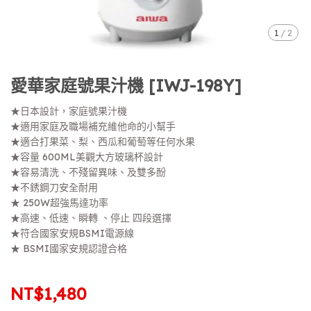
1
/
2
愛華家庭號果汁機 [IWJ-198Y]
★日本設計，家庭號果汁機
★適用家庭及職場補充維他命的小幫手
★適合打果菜、梨、西瓜和葡萄等任何水果
★容量 600ML美觀大方玻璃杯設計
★容易清洗、不殘留異味、及雙多酚
★不銹鋼刀安全耐用
★ 250W超強馬達功率
★高速、低速、瞬轉 、停止 四段選擇
★符合國家安規BSMI電源線
★ BSMI國家安規認證合格
NT$1,480