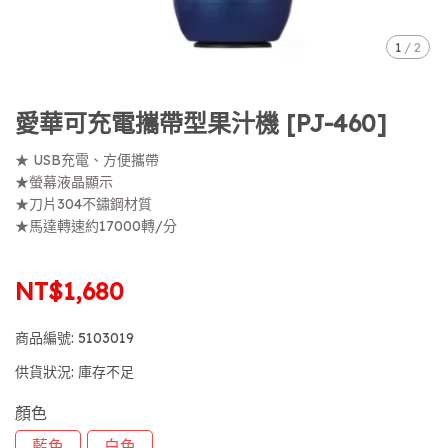
1
/
2
愛華可充電攜帶型果汁機 [PJ-460]
★ USB充電、方便攜帶
★螢幕液晶顯示
★刀片304不鏽鋼材質
★馬達轉速約17000轉/分
NT$1,680
商品編號:
5103019
供貨狀況:
庫存不足
顏色
藍色
白色