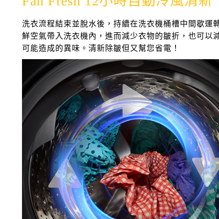
Fan Fresh 12小時自動冷風清新
洗衣流程結束並脫水後，持續在洗衣機桶槽中間歇運
鮮空氣帶入洗衣機內，進而減少衣物的皺折，也可以
可能造成的異味。清新除皺但又幫您省電！