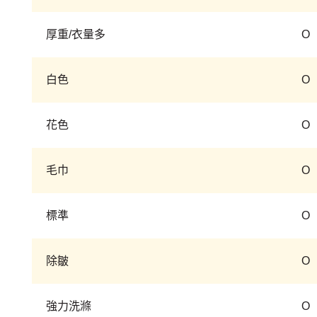
厚重/衣量多
O
白色
O
花色
O
毛巾
O
標準
O
除皺
O
強力洗滌
O