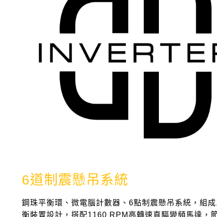
6道制震懸吊系統
鋼珠平衡環、微電腦計數器、6點制震懸吊系統，組成
衡裝置設計，搭配1160 RPM高轉速直驅變頻馬達，