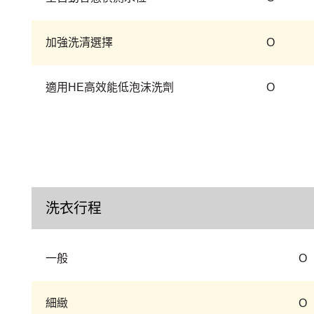
加強洗清選擇
O
適用HE高效能低泡沫洗劑
O
洗衣行程
一般
O
細緻
O