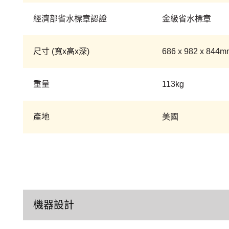
經濟部省水標章認證
金級省水標章
尺寸 (寬x高x深)
686 x 982 x 844
重量
113kg
產地
美國
機器設計