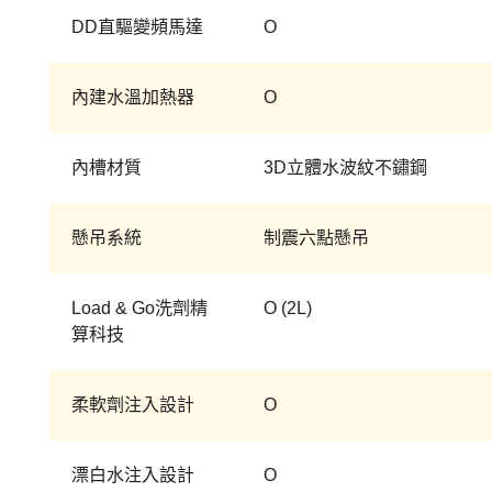
DD直驅變頻馬達
O
內建水溫加熱器
O
內槽材質
3D立體水波紋不鏽鋼
懸吊系統
制震六點懸吊
Load & Go洗劑精
O (2L)
算科技
柔軟劑注入設計
O
漂白水注入設計
O