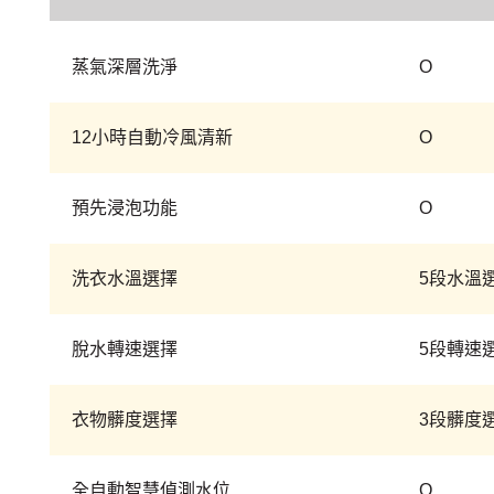
蒸氣深層洗淨
O
12小時自動冷風清新
O
預先浸泡功能
O
洗衣水溫選擇
5段水溫
脫水轉速選擇
5段轉速
衣物髒度選擇
3段髒度
全自動智慧偵測水位
O