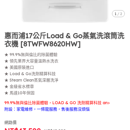
1
/
2
惠而浦17公斤Load & Go蒸氣洗滾筒洗
衣機 [8TWFW8620HW]
★ 99.9%無與倫比的除菌體驗
★ 領先業界大容量溫熱水洗衣
★ 美國原裝進口
★ Load & Go洗劑精算科技
★ Steam Clean蒸氣深層洗淨
★ 金級省水標章
★ 馬達10年保固
99.9%無與倫比除菌體驗，LOAD & GO 洗劑精算科技 an>
附設：家電維修，一條龍服務，售後服務沒煩惱
網路價