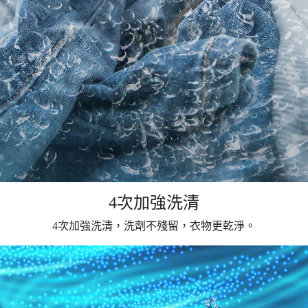
4次加強洗清
4次加強洗清，洗劑不殘留，衣物更乾淨。