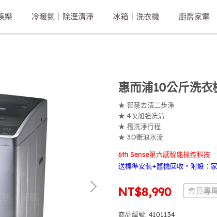
娛樂
冷暖氣｜除溼清淨
冰箱｜洗衣機
廚房家電
惠而浦10公斤洗衣機
★ 智慧去漬二步淨
★ 4次加強洗清
★ 槽洗淨行程
★ 3D衝浪水流
6th Sense第六感智能操控科技
送標準安裝+舊機回收。附設：
NT$8,990
會員專
商品編號:
4101134