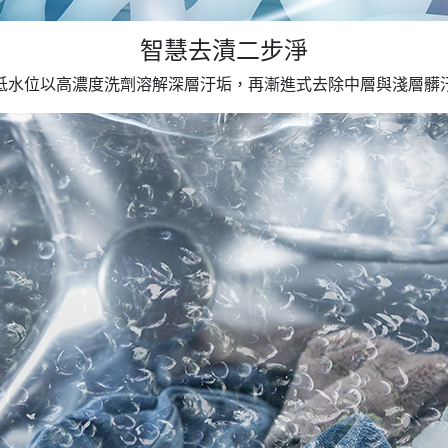
智慧去漬二步淨
低水位以高濃度洗劑溶解深層汙垢，再漸進式去除中層與淺層髒