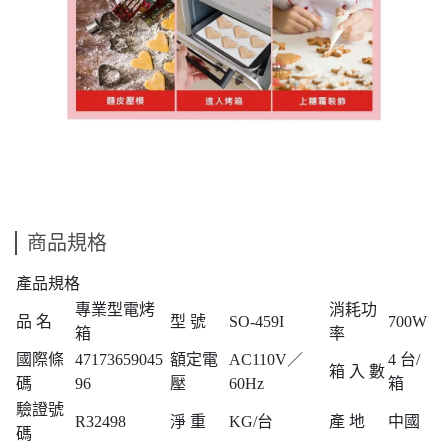
商品規格
產品規格
專業型電烤
消耗功
品 名
型 號
SO-459I
700W
箱
率
國際條
47173659045
額定電
AC110V／
4 台/
箱 入 數
碼
96
壓
60Hz
箱
驗證號
R32498
淨 重
KG/台
產 地
中國
碼