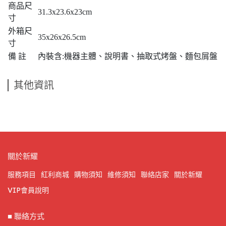
商品尺
31.3x23.6x23cm
寸
外箱尺
35x26x26.5cm
寸
備 註
內裝含:機器主體、說明書、抽取式烤盤、麵包屑盤
其他資訊
關於新耀
服務項目
紅利商城
購物須知
維修須知
聯絡店家
關於新耀
VIP會員說明
■ 聯絡方式