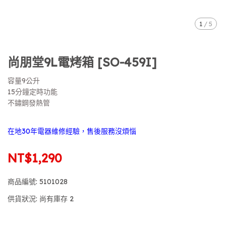
1
/
5
尚朋堂9L電烤箱 [SO-459I]
容量9公升
15分鐘定時功能
不鏽鋼發熱管
在地30年電器維修經驗，售後服務沒煩惱
NT$1,290
商品編號:
5101028
供貨狀況:
尚有庫存 2