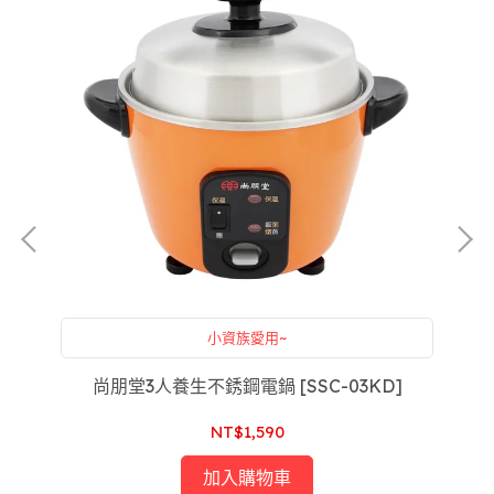
小資族愛用~
C
尚朋堂3人養生不銹鋼電鍋 [SSC-03KD]
大
NT$1,590
加入購物車