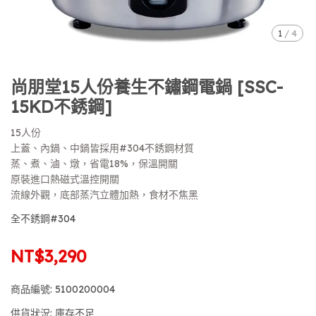
1
/
4
尚朋堂15人份養生不鏽鋼電鍋 [SSC-
15KD不銹鋼]
15人份
上蓋、內鍋、中鍋皆採用#304不銹鋼材質
蒸、煮、滷、燉，省電18%，保溫開關
原裝進口熱磁式溫控開關
流線外觀，底部蒸汽立體加熱，食材不焦黑
全不銹鋼#304
NT$3,290
商品編號:
5100200004
供貨狀況:
庫存不足