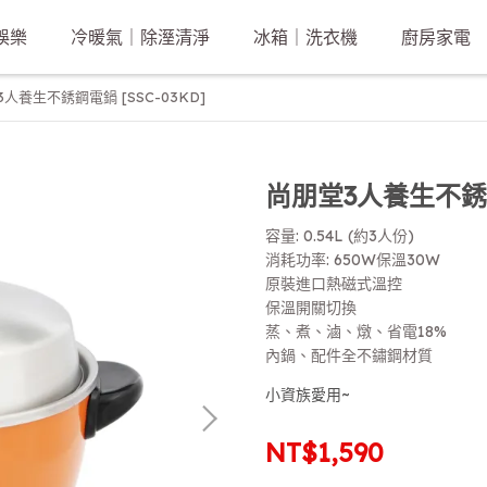
娛樂
冷暖氣｜除溼清淨
冰箱｜洗衣機
廚房家電
人養生不銹鋼電鍋 [SSC-03KD]
尚朋堂3人養生不銹鋼電
容量: 0.54L (約3人份)
消耗功率: 650W保溫30W
原裝進口熱磁式溫控
保溫開關切換
蒸、煮、滷、燉、省電18%
內鍋、配件全不鏽鋼材質
小資族愛用~
NT$1,590