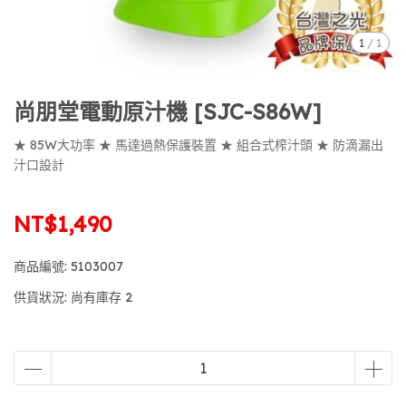
1
/
1
尚朋堂電動原汁機 [SJC-S86W]
★ 85W大功率 ★ 馬達過熱保護裝置 ★ 組合式榨汁頭 ★ 防滴漏出
汁口設計
NT$1,490
商品編號:
5103007
供貨狀況:
尚有庫存 2