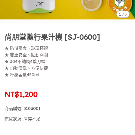
1
/
5
尚朋堂隨行果汁機 [SJ-0600]
★ 防滑膠套、玻璃杯體
★ 雙重安全、點動開關
★ 304不鏽鋼4葉刀頭
★ 自動清洗、方便快捷
★ 杯身容量450ml
NT$1,200
商品編號:
5103001
供貨狀況:
庫存不足