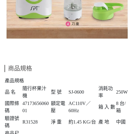
商品規格
產品規格
隨行杯果汁
消耗功
品 名
型 號
SJ-0600
250W
機
率
國際條
47173656060
額定電
AC110V／
8 台/
箱 入 數
碼
01
壓
60Hz
箱
驗證號
R31528
淨 重
約1.45 KG/台
產 地
中國
碼
商品尺