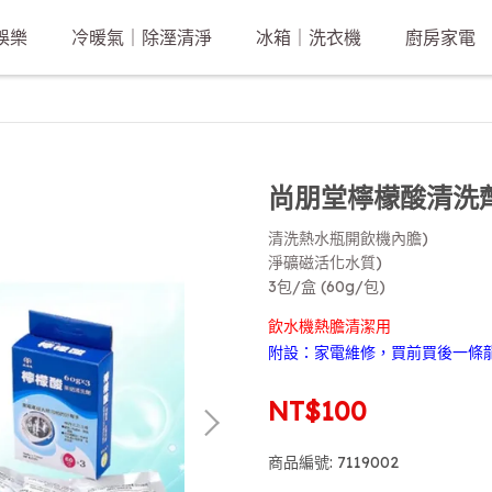
娛樂
冷暖氣｜除溼清淨
冰箱｜洗衣機
廚房家電
尚朋堂檸檬酸清洗劑(3
清洗熱水瓶開飲機內膽)
淨礦磁活化水質)
3包/盒 (60g/包)
飲水機熱膽清潔用
附設：家電維修，買前買後一條
NT$100
商品編號:
7119002