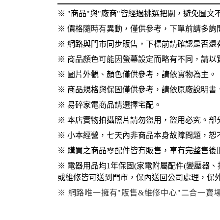
※
"
商品
"
與
"
廠商
"
皆經過挑選把關，避免圖文
※
價格隨時有異動，僅供參考，下單前請多詢
※
網路與門市同步販售，下標前請確認是否還
※
商品顏色可能因螢幕設定而略有不同，請以
※
圖片外觀、顏色僅供參考，請依實物為主。
※
商品規格與保固僅供參考，請依原廠說明書
※
易碎家電商品請選擇宅配。
※
本店實物拍攝照片請勿盜用，盜用必究。部
※
小本經營，七天內非商品本身故障問題，恕
※
購買之商品零配件皆有販售，享有完整售後
※
電器用品均
1
年保固
(
家電附屬配件
(
變壓器、
或維修皆可送到門市，保內送回公司處理，保外
※ 網路唯一擁有"販售&維修中心"二合一