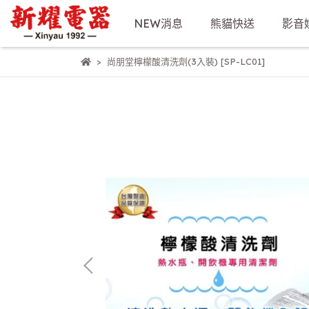
NEW消息
熊貓快送
影音
尚朋堂檸檬酸清洗劑(3入裝) [SP-LC01]