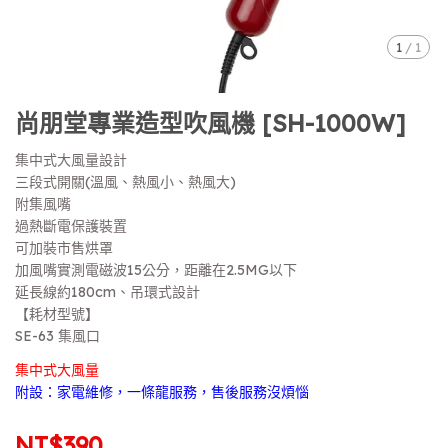
1
/
1
尚朋堂專業造型吹風機 [SH-1000W]
集中式大風量設計
三段式開關(溫風、熱風小、熱風大)
附集風嘴
過熱斷電保護裝置
可加裝市售烘罩
加風嘴實測電磁波15公分，距離在2.5MG以下
延長線約180cm、吊環式設計
【耗材型號】
SE-63 集風口
集中式大風量
附設：家電維修，一條龍服務，售後服務沒煩惱
NT$390