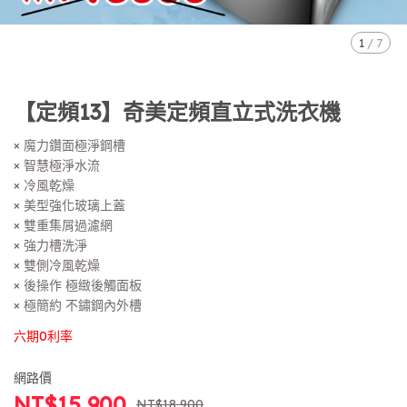
1
/
7
【定頻13】奇美定頻直立式洗衣機
× 魔力鑽面極淨鋼槽
× 智慧極淨水流
× 冷風乾燥
× 美型強化玻璃上蓋
× 雙重集屑過濾網
× 強力槽洗淨
× 雙側冷風乾燥
× 後操作 極緻後觸面板
× 極簡約 不鏽鋼內外槽
六期0利率
網路價
NT$15,900
NT$18,900