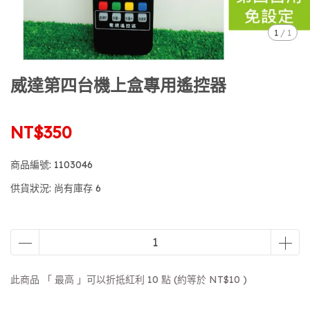
1
/
1
威達第四台機上盒專用遙控器
NT$350
商品編號:
1103046
供貨狀況:
尚有庫存 6
此商品 「 最高 」可以折抵紅利
10
點 (約等於
NT$10
)