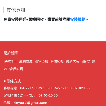
其他資訊
免費安裝運送+舊機回收，購買前請詳閱
安裝規範
。
關於新耀
服務項目
紅利商城
購物須知
維修須知
聯絡店家
關於新耀
VIP會員說明
■ 聯絡方式
客服專線：04-2277-8839、0980-627577、0907-828999
客服時間：周一~周六：09:30-20:00
信箱：xinyau.cl@gmail.com