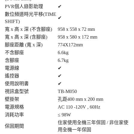
PVR個人錄影助理
✔
數位頻道時光平移(TIME
✔
SHIFT)
寬 x 高 x 深 (不含腳座)
958 x 558 x 72 mm
寬 x 高 x 深 (含腳座)
958 x 580 x 172 mm
腳座距離 (寬 x 深)
774X172mm
不含腳座
6.6kg
含腳座
6.7kg
電源線
✔
遙控器
✔
使用說明書
✔
視訊盒型號
TB-M050
壁掛架
孔距400 mm x 200 mm
電源規格
AC 110 -120V , 60Hz
消耗功率
≤ 98W
住家使用全機三年保固 / 非住家使
保固期間
用全機一年保固