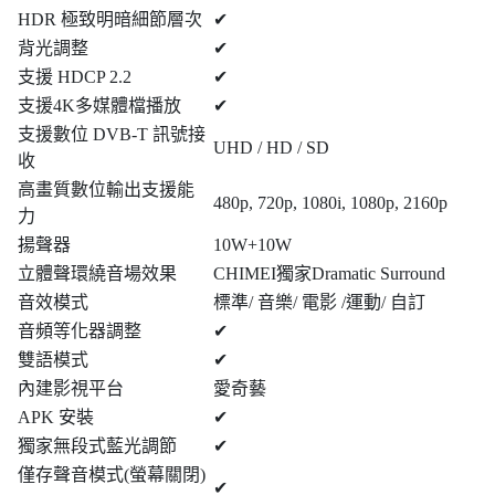
HDR 極致明暗細節層次
✔
背光調整
✔
支援 HDCP 2.2
✔
支援4K多媒體檔播放
✔
支援數位 DVB-T 訊號接
UHD / HD / SD
收
高畫質數位輸出支援能
480p, 720p, 1080i, 1080p, 2160p
力
揚聲器
10W+10W
立體聲環繞音場效果
CHIMEI獨家Dramatic Surround
音效模式
標準/ 音樂/ 電影 /運動/ 自訂
音頻等化器調整
✔
雙語模式
✔
內建影視平台
愛奇藝
APK 安裝
✔
獨家無段式藍光調節
✔
僅存聲音模式(螢幕關閉)
✔