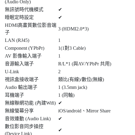
(Audio Only)
無訊號時代機模式
✔
睡眠定時設定
✔
HDMI高畫質數位影音端
3 (HDMI2.0*3)
子
LAN (RJ45)
1
Component (YPbPr)
1(1對3 Cable)
AV 影像輸入端子
1
音源輸入端子
R/L*1 (與AV/YPbPr 共用)
U-Link
2
視訊盒接收端子
類比(有線)/數位(無線)
Audio 輸出端子
1 (3.5mm jack)
耳機端子
1 (同軸)
無線聯網功能 (內建Wifi)
✔
無線螢幕分享
iOS/android、Mirror Share
音效連動 (Audio Link)
✔
數位影音同步操控
✔
(Device Link)