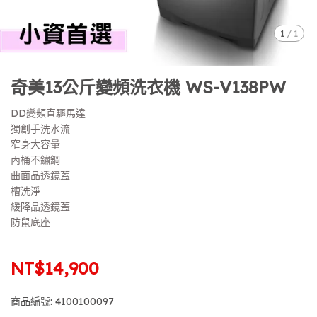
1
/
1
奇美13公斤變頻洗衣機 WS-V138PW
DD變頻直驅馬達
獨創手洗水流
窄身大容量
內桶不鏽鋼
曲面晶透鏡蓋
槽洗淨
緩降晶透鏡蓋
防鼠底座
NT$14,900
商品編號:
4100100097