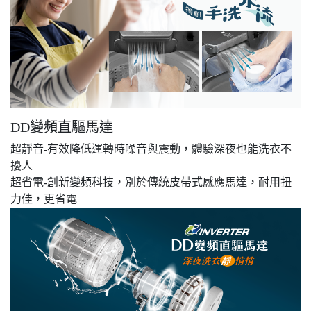
DD變頻直驅馬達
超靜音-有效降低運轉時噪音與震動，體驗深夜也能洗衣不
擾人
超省電-創新變頻科技，別於傳統皮帶式感應馬達，耐用扭
力佳，更省電