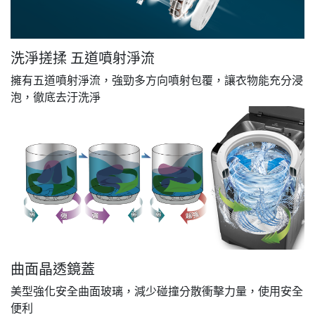
洗淨搓揉 五道噴射淨流
擁有五道噴射淨流，強勁多方向噴射包覆，讓衣物能充分浸
泡，徹底去汙洗淨
曲面晶透鏡蓋
美型強化安全曲面玻璃，減少碰撞分散衝擊力量，使用安全
便利