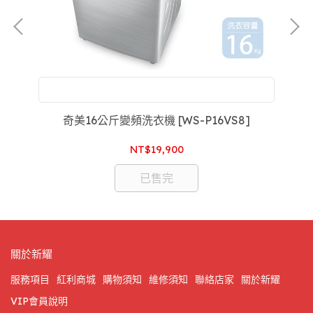
附設：家電維修，買前買後一條龍服務，售後服務沒
煩惱，專屬於你的家庭醫生
奇美16公斤變頻洗衣機 [WS-P16VS8]
NT$19,900
已售完
關於新耀
服務項目
紅利商城
購物須知
維修須知
聯絡店家
關於新耀
VIP會員說明