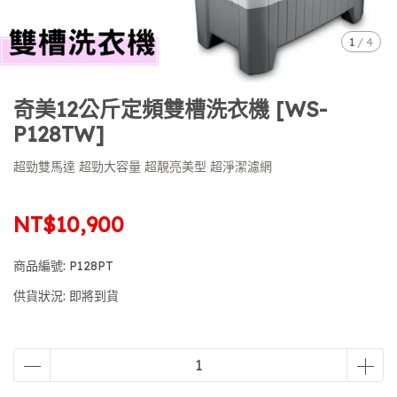
1
/
4
奇美12公斤定頻雙槽洗衣機 [WS-
P128TW]
超勁雙馬達 超勁大容量 超靚亮美型 超淨潔濾網
NT$10,900
商品編號:
P128PT
供貨狀況:
即將到貨