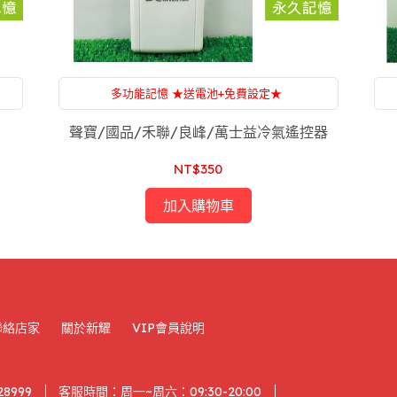
多功能記憶 ★送電池+免費設定★
惱
附設：家電維修，一條龍服務，售後服務沒煩惱
聲寶/國品/禾聯/良峰/萬士益冷氣遙控器
NT$350
加入購物車
聯絡店家
關於新耀
VIP會員說明
28999
客服時間：周一~周六：09:30-20:00