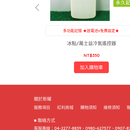
免費設定★
多功能記憶 ★送電池+免費設定★
，售後服務沒煩惱
附設：家電維修，一條龍服務，售後服務沒煩
家冷氣遙控器
冰點/萬士益冷氣遙控器
NT$350
加入購物車
關於新耀
服務項目
紅利商城
購物須知
維修須知
■ 聯絡方式
客服專線：04-2277-8839、0980-627577、0907-8