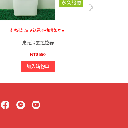
多功能記憶 ★送電池+免費設定★
多功能記
附設：家電維修，一條龍服務，售後服務沒煩惱
附設：家電維修
東元冷氣遙控器
三洋/普騰
NT$350
加入購物車