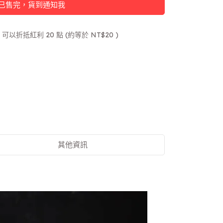
已售完，貨到通知我
 」可以折抵紅利
20
點 (約等於
NT$20
)
其他資訊