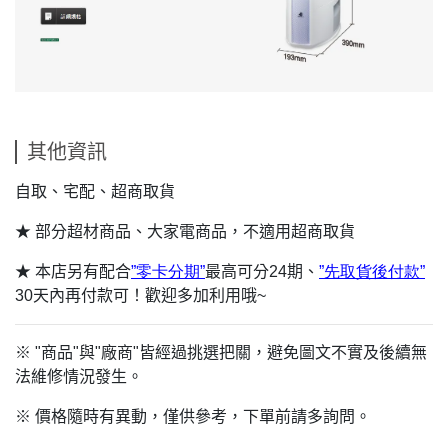
其他資訊
自取、宅配、超商取貨
★ 部分超材商品、大家電商品，不適用超商取貨
★ 本店另有配合
”
零卡分期”
最高可分24期、
”
先
取貨
後付
款”
30
天內再付款可！歡迎多加利用哦~
※ "商品"與"廠商"皆經過挑選把關，避免圖文不實及後續無
法維修情況發生。
※ 價格隨時有異動，僅供參考，下單前請多詢問。