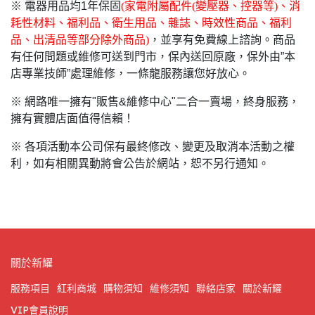
※ 電器用品均1年保固
(
家電附屬配件(變壓器、控器等)、消
耗性材料、福利品、衛生用品、雜誌、時效性商品、福利
品、出清品等部分除外商品)
，並享有免費線上諮詢。商品
有任何問題或維修可送到門市，保內送回原廠，保外由”本
店專業技師”處理維修，一條龍服務讓您好放心。
※ 網路唯一擁有"販售&維修中心"二合一賣場，終身服務，
擁有實體店面值得信賴！
※ 各項活動本公司保有最終修改、變更及取消本活動之權
利，如有相關異動將會公告於網站，恕不另行通知。
關於新耀
服務項目
紅利商城
購物須知
維修須知
聯絡店家
關於新耀
VIP會員說明