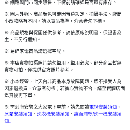
※ 網路與門市同步販售，下標前請確認是否還有庫存。
※ 圖片外觀、商品顏色可能因螢幕設定、拍攝手法、廠商
小改款略有不同，請以實品為準，介意者勿下標。
※ 商品規格與保固僅供參考，請依原廠說明書、保證書為
主，不另行通知。
※ 易碎家電商品請選擇宅配。
※ 本店實物拍攝照片請勿盜用，盜用必究。部分商品暫無
實物可拍，僅提供官方照片參考。
※ 小本經營，七天內非商品本身故障問題，恕不接受人為
因素退換貨，介意者勿標；若擔心實物不合，請至實體店面
鑑賞後再下單。
※ 需到府安裝之大家電下單前，請先閱讀
電視安裝須知
、
冰箱安裝須知
、
洗衣機安裝須知
、
惠而浦乾/
洗一機安裝須
知。