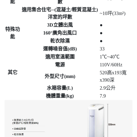
能
數
適用集合住宅─(混凝土/輕質混凝土)
~10坪(33m²)
洋室的坪數
3D立體出風
●
特殊功
160°廣角出風口
●
能
乾衣除濕
●
運轉噪音值(dB)
33
適用室溫範圍
1℃~40℃
電源
110V/60Hz
其它
520高x193寬
外型尺寸(mm)
x390深
水箱容量(L)
2.9公升
機體重量(kg)
7.9