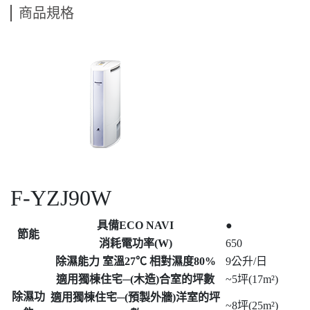
商品規格
F-YZJ90W
具備ECO NAVI
●
節能
消耗電功率(W)
650
除濕能力 室溫27℃ 相對濕度80%
9公升/日
適用獨棟住宅─(木造)合室的坪數
~5坪(17m²)
除濕功
適用獨棟住宅─(預製外牆)洋室的坪
~8坪(25m²)