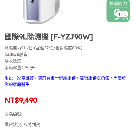
1
/
1
國際9L除濕機 [F-YZJ90W]
除濕能力9L/日 (室溫27℃/相對濕度80%)
33dB超靜音
烘衣除濕
水箱容量2.9公升
附設：家電維修，買前買後一條龍服務，售後服務沒煩惱，專屬於
你的家庭醫生
NT$9,490
商品編號:
供貨狀況:
即將到貨