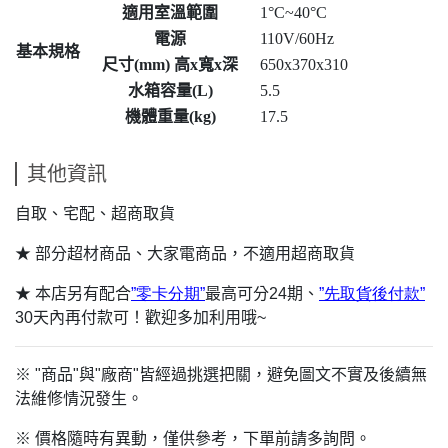
適用室溫範圍
1°C~40°C
電源
110V/60Hz
基本規格
尺寸(mm) 高x寬x深
650x370x310
水箱容量(L)
5.5
機體重量(kg)
17.5
其他資訊
自取、宅配、超商取貨
★ 部分超材商品、大家電商品，不適用超商取貨
★ 本店另有配合
”
零卡分期”
最高可分24期、
”
先
取貨
後付
款”
30
天內再付款可！歡迎多加利用哦~
※ "商品"與"廠商"皆經過挑選把關，避免圖文不實及後續無
法維修情況發生。
※ 價格隨時有異動，僅供參考，下單前請多詢問。