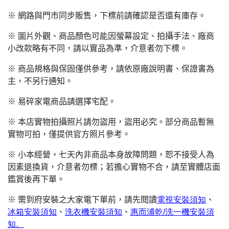
※ 網路與門市同步販售，下標前請確認是否還有庫存。
※ 圖片外觀、商品顏色可能因螢幕設定、拍攝手法、廠商
小改款略有不同，請以實品為準，介意者勿下標。
※ 商品規格與保固僅供參考，請依原廠說明書、保證書為
主，不另行通知。
※ 易碎家電商品請選擇宅配。
※ 本店實物拍攝照片請勿盜用，盜用必究。部分商品暫無
實物可拍，僅提供官方照片參考。
※ 小本經營，七天內非商品本身故障問題，恕不接受人為
因素退換貨，介意者勿標；若擔心實物不合，請至實體店面
鑑賞後再下單。
※ 需到府安裝之大家電下單前，請先閱讀
電視安裝須知
、
冰箱安裝須知
、
洗衣機安裝須知
、
惠而浦乾/
洗一機安裝須
知。