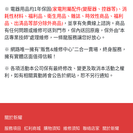
※ 電器用品均1年保固
(
家電附屬配件(變壓器、控器等)、消
耗性材料、福利品、衛生用品、雜誌、時效性商品、福利
品、出清品等部分除外商品)
，並享有免費線上諮詢。商品
有任何問題或維修可送到門市，保內送回原廠，保外由”本
店專業技師”處理維修，一條龍服務讓您好放心。
※ 網路唯一擁有"販售&維修中心"二合一賣場，終身服務，
擁有實體店面值得信賴！
※ 各項活動本公司保有最終修改、變更及取消本活動之權
利，如有相關異動將會公告於網站，恕不另行通知。
關於新耀
服務項目
紅利商城
購物須知
維修須知
聯絡店家
關於新耀