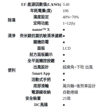
EF-能源因數值(L/kWh)
3.40
年耗電量(度)
106
濕度設定
40%~70%
除濕
定時功能
1~12(h)
nanoe™ X
●
清淨
奈米銀抗菌抗敏清淨濾網
●
關機防霉
●
面板
LCD
前方面板顯示
●
全平面觸控按鍵
●
出風設計
超廣角+下吹 出風
便利
Smart App
●
活動式手把
●
底部滑輪
萬向輪+後煞車設計
電源線收納
自動捲線
安全裝置
25項
DC馬達
●