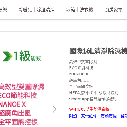
娛樂
冷暖氣｜除溼清淨
冰箱｜洗衣機
廚房家電
國際16L清淨除濕機 [
高效型雙重除濕
ECO節能科技
NANOE X
超廣角出風
全平面觸控板
HEPA濾網+活性碳除臭濾網
Smart App智慧控制(內建)
W-HEXS雙重除濕系統
附設：家電維修，買前買後一條