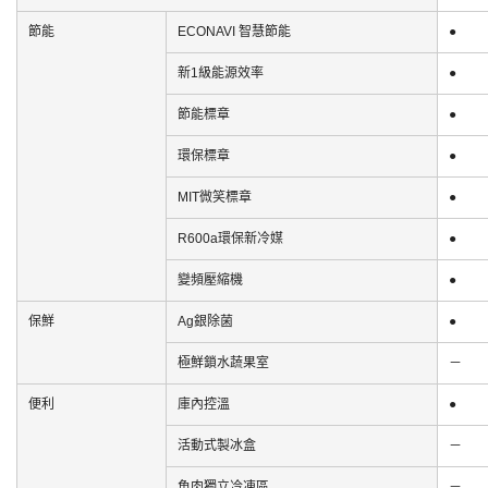
節能
ECONAVI 智慧節能
●
新1級能源效率
●
節能標章
●
環保標章
●
MIT微笑標章
●
R600a環保新冷媒
●
變頻壓縮機
●
保鮮
Ag銀除菌
●
極鮮鎖水蔬果室
－
便利
庫內控溫
●
活動式製冰盒
－
魚肉獨立冷凍區
－