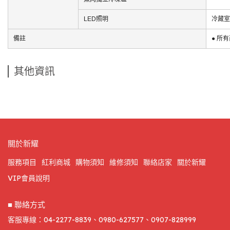
LED照明
冷藏室
備註
● 所
其他資訊
關於新耀
服務項目
紅利商城
購物須知
維修須知
聯絡店家
關於新耀
VIP會員說明
■ 聯絡方式
客服專線：04-2277-8839、0980-627577、0907-828999