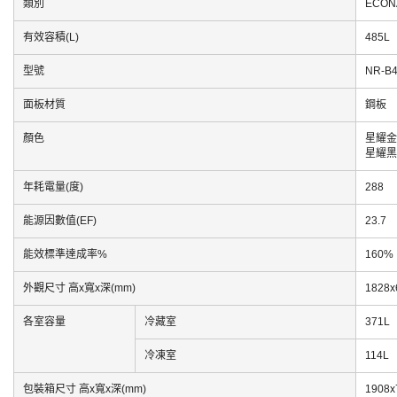
類別
ECON
有效容積(L)
485L
型號
NR-B
面板材質
鋼板
顏色
星耀金
星耀黑
年耗電量(度)
288
能源因數值(EF)
23.7
能效標準達成率%
160%
外觀尺寸 高x寬x深(mm)
1828x
各室容量
冷藏室
371L
冷凍室
114L
包裝箱尺寸 高x寬x深(mm)
1908x