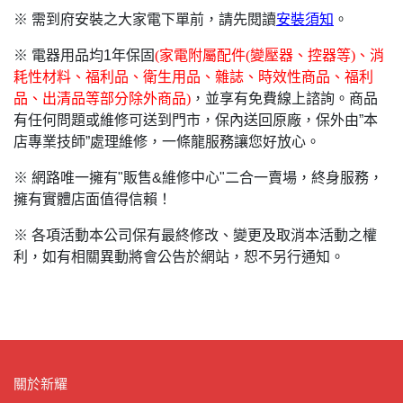
※ 需到府安裝之大家電下單前，請先閱讀
安裝須知
。
※ 電器用品均1年保固
(
家電附屬配件(變壓器、控器等)、消
耗性材料、福利品、衛生用品、雜誌、時效性商品、福利
品、出清品等部分除外商品)
，並享有免費線上諮詢。商品
有任何問題或維修可送到門市，保內送回原廠，保外由”本
店專業技師”處理維修，一條龍服務讓您好放心。
※ 網路唯一擁有"販售&維修中心"二合一賣場，終身服務，
擁有實體店面值得信賴！
※ 各項活動本公司保有最終修改、變更及取消本活動之權
利，如有相關異動將會公告於網站，恕不另行通知。
關於新耀